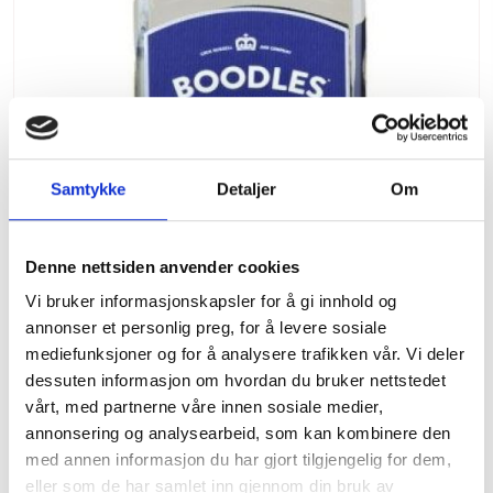
Samtykke
Detaljer
Om
Denne nettsiden anvender cookies
Gin
Vi bruker informasjonskapsler for å gi innhold og
Gin som brennevinsprodukt er et tradisjonelt og
annonser et personlig preg, for å levere sosiale
historisk viktig...
mediefunksjoner og for å analysere trafikken vår. Vi deler
Les mer →
dessuten informasjon om hvordan du bruker nettstedet
vårt, med partnerne våre innen sosiale medier,
annonsering og analysearbeid, som kan kombinere den
med annen informasjon du har gjort tilgjengelig for dem,
eller som de har samlet inn gjennom din bruk av