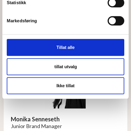
Statistikk
Ronny Bjørklund
Key Account Manager Vinmonopolet
Markedsføring
Mobil:
+47 91 69 48 51
E-mail:
ronny@engelstad.no
Tillat alle
tillat utvalg
Ikke tillat
Monika Senneseth
Junior Brand Manager