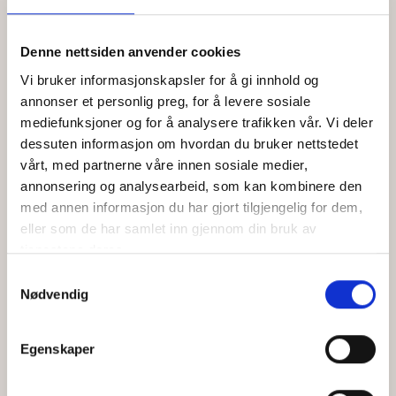
Denne nettsiden anvender cookies
Vibeke Bjerke
Vi bruker informasjonskapsler for å gi innhold og
Brand Manager
annonser et personlig preg, for å levere sosiale
Mobil:
+47 408 71 106
mediefunksjoner og for å analysere trafikken vår. Vi deler
E-mail:
vibeke@engelstad.no
dessuten informasjon om hvordan du bruker nettstedet
vårt, med partnerne våre innen sosiale medier,
annonsering og analysearbeid, som kan kombinere den
med annen informasjon du har gjort tilgjengelig for dem,
eller som de har samlet inn gjennom din bruk av
tjenestene deres.
Samtykkevalg
Nødvendig
Egenskaper